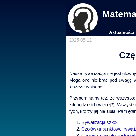
Matemat
Aktualności
2025-05-12
Czę
Nasza rywalizacja nie jest główn
Mogą one nie brać pod uwagę ws
jeszcze wpisane.
Przypominamy też, że wszystko m
zdobędzie ich więcej?). Wszystko
tych, którzy jej nie lubią. Pamięt
Rywalizacja szkół
Czołówka punktowej rywaliz
Czołówka rywalizacji krów