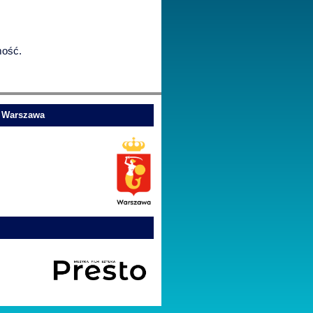
mość.
o Warszawa