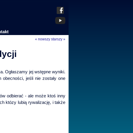
takt
« nowszy
starszy »
ycji
ca. Ogłaszamy jej wstępne wyniki.
becności, jeśli nie zostały one
ów odbierać - ale może ktoś inny
 któzy lubią rywalizację, i także