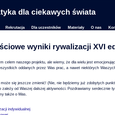
yka dla ciekawych świata
Rekrutacja
Dla uczestników
Materiały
O nas
Kon
ściowe wyniki rywalizacji XVI ed
ym celem naszego projektu, ale wiemy, że dla wielu jest emocjonują
zystkich oddanych przez Was prac, a nawet niektórych Waszych o
oże się jeszcze zmienić! (Nie, nie będziemy już zdobytych punkt
 zależy od Waszej dalszej aktywności. Pozdrawiamy serdecznie tych
amy także o Was.
acji indywidualnej
kowej