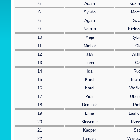
6
Adam
Kuźm
6
Sylwia
Marc
6
Agata
Sza
9
Natalia
Kiełc
10
Maja
Rybi
11
Michał
Ol
12
Jan
Wiśl
13
Lena
Cz
14
Iga
Rud
15
Karol
Biel
16
Karol
Waśk
17
Piotr
Obern
18
Dominik
Pro
19
Elina
Lashc
20
Sławomir
Rzew
21
Kacper
Szt
22
Tomasz
Wysoc