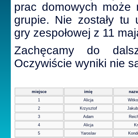
prac domowych może n
grupie. Nie zostały tu
gry zespołowej z 11 maj
Zachęcamy do dalsze
Oczywiście wyniki nie s
miejsce
imię
nazw
1
Alicja
Witk
2
Krzysztof
Jakub
3
Adam
Reic
4
Alicja
Kr
5
Yaroslav
Kondr