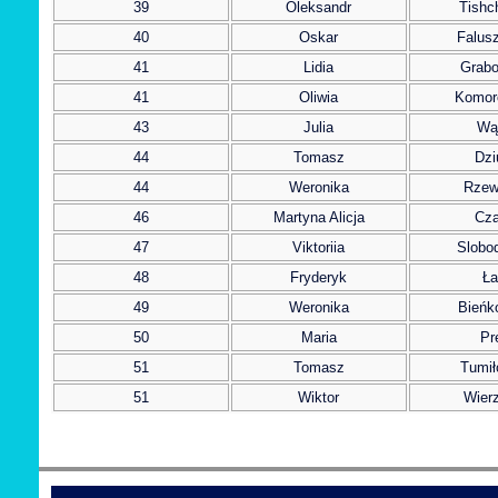
39
Oleksandr
Tishc
40
Oskar
Falus
41
Lidia
Grab
41
Oliwia
Komor
43
Julia
Wą
44
Tomasz
Dzi
44
Weronika
Rzew
46
Martyna Alicja
Cza
47
Viktoriia
Slobo
48
Fryderyk
Ła
49
Weronika
Bieńk
50
Maria
Pr
51
Tomasz
Tumił
51
Wiktor
Wierz