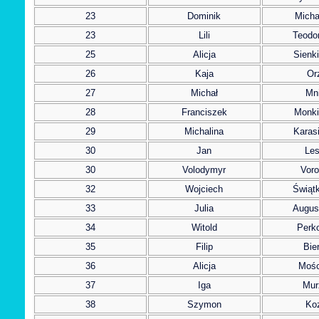
23
Dominik
Micha
23
Lili
Teodo
25
Alicja
Sienk
26
Kaja
Or
27
Michał
Mn
28
Franciszek
Monki
29
Michalina
Karas
30
Jan
Les
30
Volodymyr
Voro
32
Wojciech
Świąt
33
Julia
Augus
34
Witold
Perk
35
Filip
Bie
36
Alicja
Mośc
37
Iga
Mur
38
Szymon
Koz