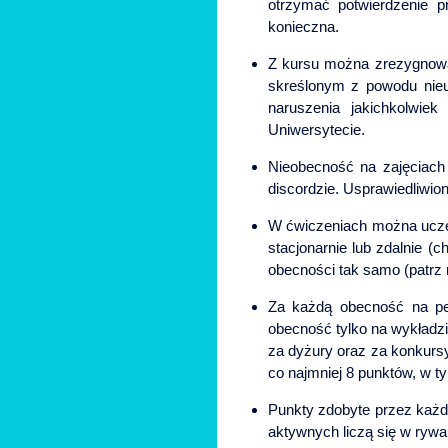
otrzymać potwierdzenie p
konieczna.
Z kursu można zrezygnow
skreślonym z powodu nieu
naruszenia jakichkolwie
Uniwersytecie.
Nieobecność na zajęciach 
discordzie. Usprawiedliwio
W ćwiczeniach można uczes
stacjonarnie lub zdalnie (
obecności tak samo (patrz n
Za każdą obecność na peł
obecność tylko na wykładz
za dyżury oraz za konkursy
co najmniej 8 punktów, w t
Punkty zdobyte przez każde
aktywnych liczą się w rywal