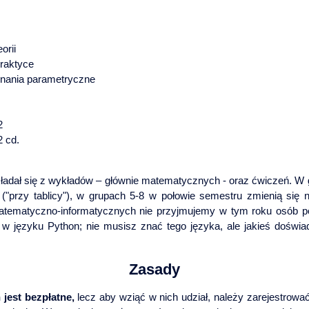
orii
praktyce
ównania parametryczne
2
2 cd.
składał się z wykładów – głównie matematycznych - oraz ćwiczeń. W 
("przy tablicy"), w grupach 5-8 w połowie semestru zmienią się n
atematyczno-informatycznych nie przyjmujemy w tym roku osób p
 języku Python; nie musisz znać tego języka, ale jakieś doświ
Zasady
jest bezpłatne,
lecz aby wziąć w nich udział, należy zarejestrowa