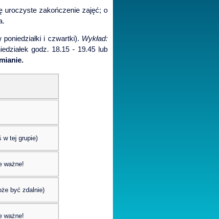
 uroczyste zakończenie zajęć; o
a.
 poniedziałki i czwartki).
Wykład:
iedziałek godz. 18.15 - 19.45 lub
mianie.
 w tej grupie)
e ważne!
że być zdalnie)
e ważne!