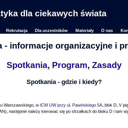
yka dla ciekawych świata
Rekrutacja
Dla uczestników
Materiały
O nas
Kon
a - informacje organizacyjne i
Spotkania
,
Program
,
Zasady
Spotkania - gdzie i kiedy?
tu Warszawskiego, w
ICM UW przy ul. Pawińskiego 5A
, blok D, V pi
N), następnie należy kierować się po strzałkach do bloku D i tam wj