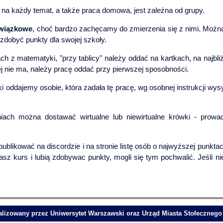
na każdy temat, a także praca domowa, jest zależna od grupy.
wiązkowe
, choć bardzo zachęcamy do zmierzenia się z nimi. Moż
zdobyć punkty dla swojej szkoły.
h z matematyki, "przy tablicy" należy oddać na kartkach, na najbli
ej nie ma, należy pracę oddać przy pierwszej sposobności.
 oddajemy osobie, która zadała tę pracę, wg osobnej instrukcji wy
ach można dostawać wirtualne lub niewirtualne krówki - prowa
likować na discordzie i na stronie listę osób o najwyższej punktacji
nasz kurs i lubią zdobywac punkty, mogli się tym pochwalić. Jeśli n
ealizowany przez Uniwersytet Warszawski oraz Urząd Miasta Stołeczneg