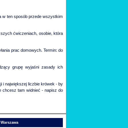
na w ten sposób przede wszystkim
ższych ćwiczeniach, osobie, która
syłania prac domowych. Termin: do
dzący grupę wyjaśni zasady ich
 i największej liczbie krówek - by
ie chcesz tam widnieć - napisz do
o Warszawa