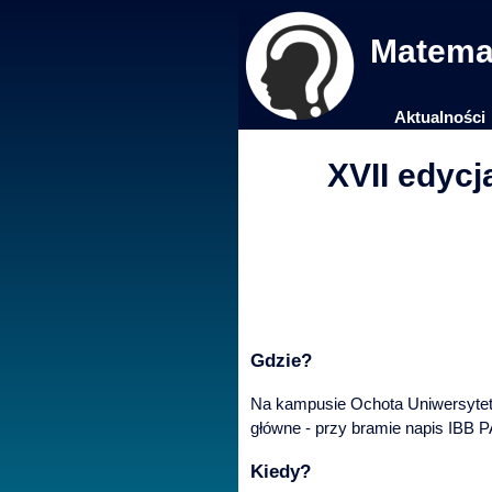
Matemat
Aktualności
XVII edycj
Gdzie?
Na kampusie Ochota Uniwersyte
główne - przy bramie napis IBB PA
Kiedy?