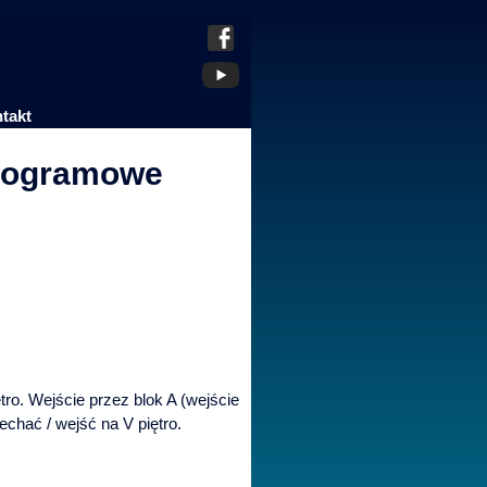
takt
 programowe
ętro. Wejście przez blok A (wejście
echać / wejść na V piętro.