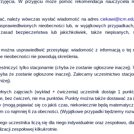
rzyjęcia. W przyjęciu może pomóc rekomendacja nauczyciela m
ać, należy wówczas wysłać wiadomość na adres
ciekawi@icm.edu
sprawiedliwionych nieobecności lub, w wyjątkowych przypadkach,
k zasad bezpieczeństwa lub jakichkolwiek, także niepisanych
można usprawiedliwić przesyłając wiadomość z informacją o tej 
ne nieobecności nie powodują skreślenia.
tniczyć tylko stacjonarnie (chyba że zostanie ogłoszone inaczej)
chyba że zostanie ogłoszone inaczej). Zalecamy uczestnictwo stacj
iżej).
nych zajęciach (wykład + ćwiczenia) uczestnik dostaje 1 punkt
ie, bez ćwiczeń, nie ma punktów. Punkty można także dostawać za
 (mogą pojawiać się co jakiś czas, niekoniecznie będą matematyczn
ym co najmniej 6 za obecności. (Wyjątkowe przypadki będziemy rozw
go uczestnika liczą się dla niego indywidualnie oraz zespołowo, dl
izacji zespołowej kilkukrotnie.