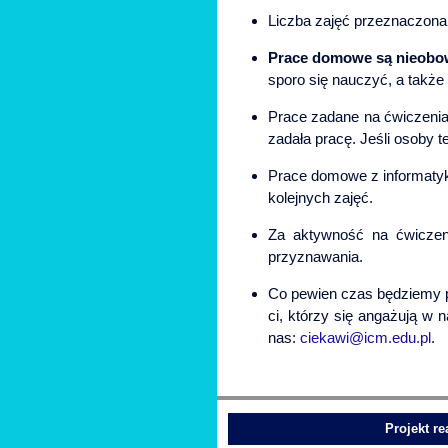
Liczba zajęć przeznaczona 
Prace domowe są nieobo
sporo się nauczyć, a także 
Prace zadane na ćwiczeniac
zadała pracę. Jeśli osoby t
Prace domowe z informatyki
kolejnych zajęć.
Za aktywność na ćwiczeni
przyznawania.
Co pewien czas będziemy pub
ci, którzy się angażują w 
nas:
ciekawi@icm.edu.pl
.
Projekt r