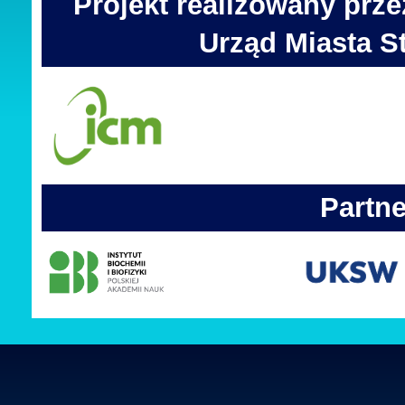
Projekt realizowany prz
Urząd Miasta 
Partne